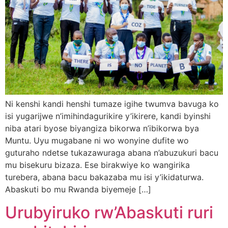
Ni kenshi kandi henshi tumaze igihe twumva bavuga ko
isi yugarijwe n’imihindagurikire y’ikirere, kandi byinshi
niba atari byose biyangiza bikorwa n’ibikorwa bya
Muntu. Uyu mugabane ni wo wonyine dufite wo
guturaho ndetse tukazawuraga abana n’abuzukuri bacu
mu bisekuru bizaza. Ese birakwiye ko wangirika
turebera, abana bacu bakazaba mu isi y’ikidaturwa.
Abaskuti bo mu Rwanda biyemeje […]
Urubyiruko rw’Abaskuti ruri