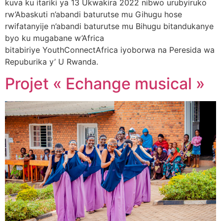
kuva ku itariki ya 13 Ukwakira 2022 nibwo urubyiruko
rw’Abaskuti n’abandi baturutse mu Gihugu hose
rwifatanyije n’abandi baturutse mu Bihugu bitandukanye
byo ku mugabane w’Africa
bitabiriye YouthConnectAfrica iyoborwa na Peresida wa
Repuburika y’ U Rwanda.
Projet « Echange musical »