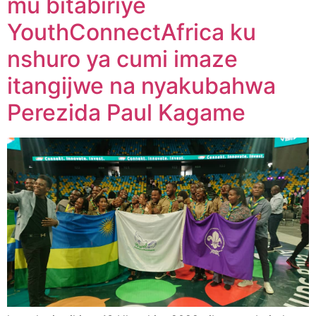
mu bitabiriye
YouthConnectAfrica ku
nshuro ya cumi imaze
itangijwe na nyakubahwa
Perezida Paul Kagame