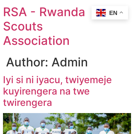
RSA - Rwanda
EN
Scouts
Association
Author:
Admin
Iyi si ni iyacu, twiyemeje
kuyirengera na twe
twirengera​